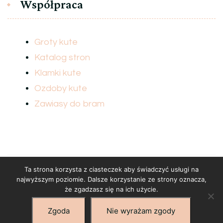
Współpraca
Groty kute
Katalog stron
Klamki kute
Ozdoby kute
Zawiasy do bram
Ta strona korzysta z ciasteczek aby świadczyć usługi na
najwyższym poziomie. Dalsze korzystanie ze strony oznacza,
© prawa autorskie2026
Elementy metalowe
. Wszelkie prawa
że zgadzasz się na ich użycie.
zastrzeżone.
Blossom Floral | Stworzony przez
Blossom
Zgoda
Nie wyrażam zgody
Themes
.Wspierany przez
WordPress
.